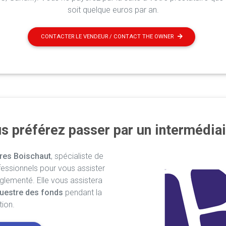
soit quelque euros par an.
CONTACTER LE VENDEUR / CONTACT THE OWNER
s préférez passer par un intermédiai
res Boischaut
, spécialiste de
fessionnels pour vous assister
églementé. Elle vous assistera
uestre des fonds
pendant la
tion.