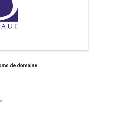
noms de domaine
t :