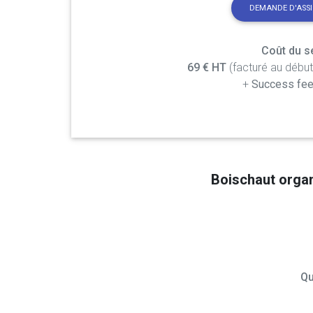
DEMANDE D'ASS
Coût du se
69 € HT
(facturé au débu
+
Success fee
Boischaut orga
Qu