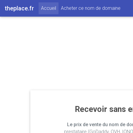
theplace.fr
(current)
Accueil
Acheter ce nom de domaine
Recevoir sans 
Le prix de vente du nom de dom
prestataire (GoDaddy, OVH, IONOS